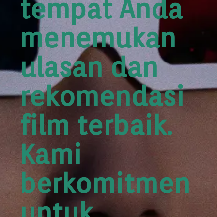
tempat Anda
menemukan
ulasan dan
rekomendasi
film terbaik.
Kami
berkomitmen
untuk